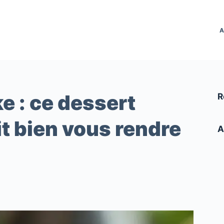
A
e : ce dessert
R
t bien vous rendre
A