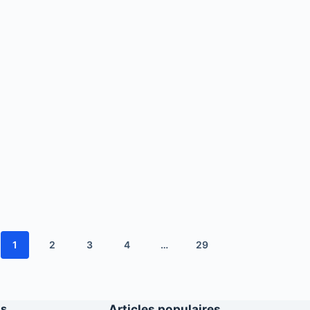
1
2
3
4
…
29
es
Articles populaires