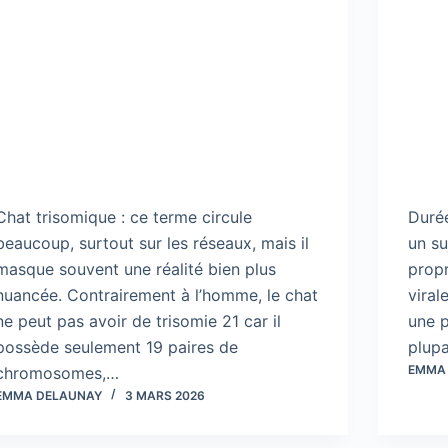
Chat trisomique : ce terme circule
Durée
beaucoup, surtout sur les réseaux, mais il
un su
masque souvent une réalité bien plus
propr
nuancée. Contrairement à l’homme, le chat
viral
ne peut pas avoir de trisomie 21 car il
une p
possède seulement 19 paires de
plupa
EMMA
chromosomes,…
EMMA DELAUNAY
3 MARS 2026