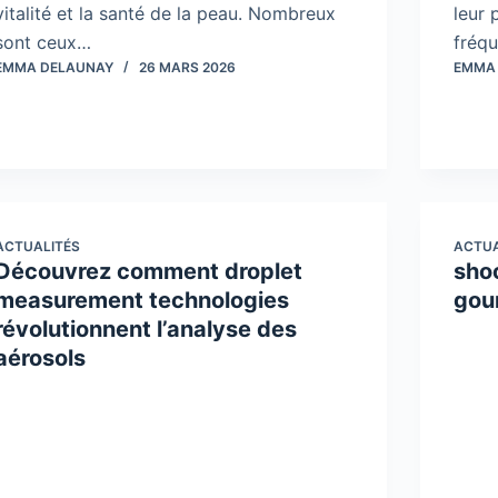
vitalité et la santé de la peau. Nombreux
leur 
sont ceux…
fréq
EMMA DELAUNAY
26 MARS 2026
EMMA
ACTUALITÉS
ACTUA
Découvrez comment droplet
sho
measurement technologies
gou
révolutionnent l’analyse des
aérosols