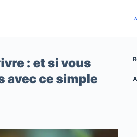
A
vre : et si vous
R
s avec ce simple
A