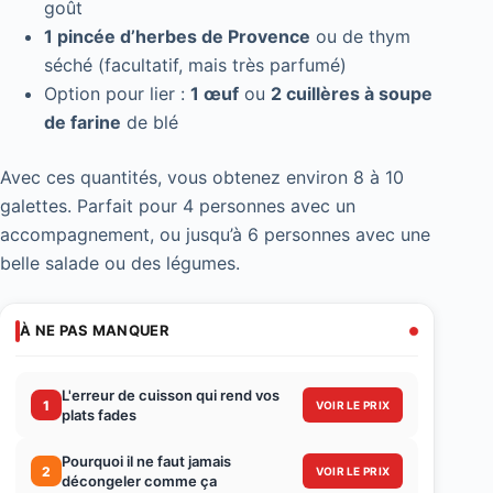
goût
1 pincée d’herbes de Provence
ou de thym
séché (facultatif, mais très parfumé)
Option pour lier :
1 œuf
ou
2 cuillères à soupe
de farine
de blé
Avec ces quantités, vous obtenez environ 8 à 10
galettes. Parfait pour 4 personnes avec un
accompagnement, ou jusqu’à 6 personnes avec une
belle salade ou des légumes.
À NE PAS MANQUER
L'erreur de cuisson qui rend vos
1
VOIR LE PRIX
plats fades
Pourquoi il ne faut jamais
2
VOIR LE PRIX
décongeler comme ça