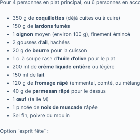
Pour 4 personnes en plat principal, ou 6 personnes en acco
350 g de
coquillettes
(déjà cuites ou à cuire)
150 g de
lardons fumés
1
oignon
moyen (environ 100 g), finement émincé
2 gousses d’
ail
, hachées
20 g de
beurre
pour la cuisson
1 c. à soupe rase d’
huile d’olive
pour le plat
200 ml de
crème liquide entière
ou légère
150 ml de
lait
120 g de
fromage râpé
(emmental, comté, ou mélange
40 g de
parmesan râpé
pour le dessus
1
œuf
(taille M)
1 pincée de
noix de muscade
râpée
Sel fin, poivre du moulin
Option “esprit fête” :