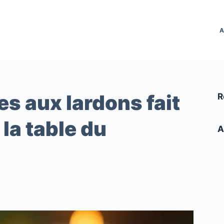
A
es aux lardons fait
R
la table du
A