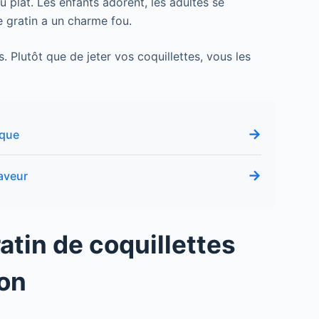
 plat. Les enfants adorent, les adultes se
e gratin a un charme fou.
s. Plutôt que de jeter vos coquillettes, vous les
→
ique
→
aveur
atin de coquillettes
lon