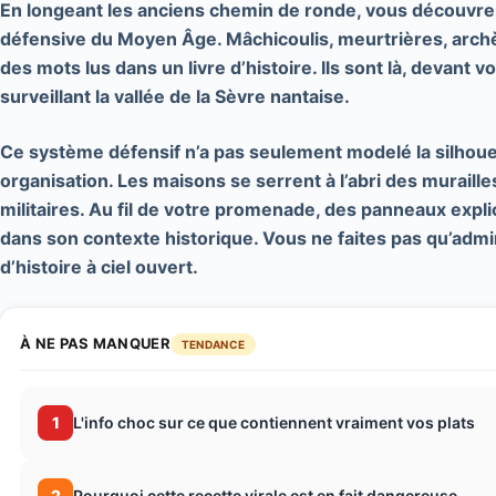
En longeant les anciens chemin de ronde, vous découvrez, 
défensive du
Moyen Âge
. Mâchicoulis, meurtrières, arc
des mots lus dans un livre d’histoire. Ils sont là, devant
surveillant la vallée de la Sèvre nantaise.
Ce système défensif n’a pas seulement modelé la silhouette
organisation. Les maisons se serrent à l’abri des muraille
militaires. Au fil de votre promenade, des panneaux expl
dans son contexte historique. Vous ne faites pas qu’adm
d’histoire à ciel ouvert
.
À NE PAS MANQUER
TENDANCE
1
L'info choc sur ce que contiennent vraiment vos plats
2
Pourquoi cette recette virale est en fait dangereuse